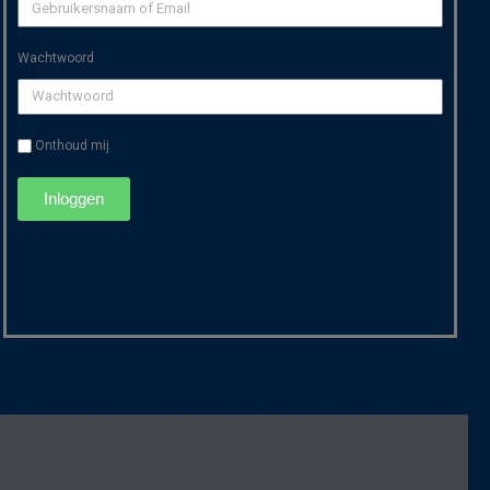
Dienst 08-03-2026
1:44:22
Wachtwoord
Dienst 01-03-2026
0:00
ruari 2026
Onthoud mij
Dienst 22-02-2026
1:26:50
Inloggen
Dienst 15-02-2026
1:26:56
Dienst 08-02-2026
1:22:22
Dienst 01-02-2026
1:39:10
uari 2026
Dienst 25-01-2026
1:17:08