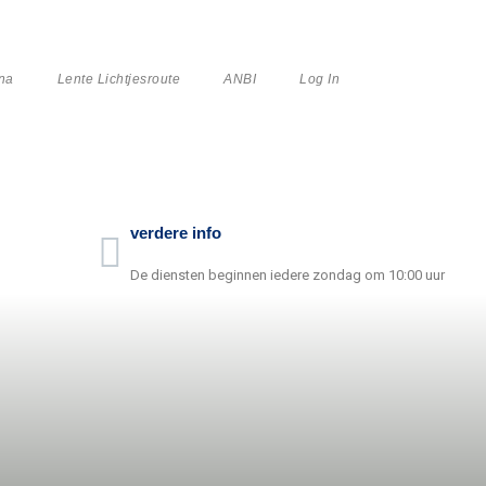
na
Lente Lichtjesroute
ANBI
Log In
verdere info
De diensten beginnen iedere zondag om 10:00 uur