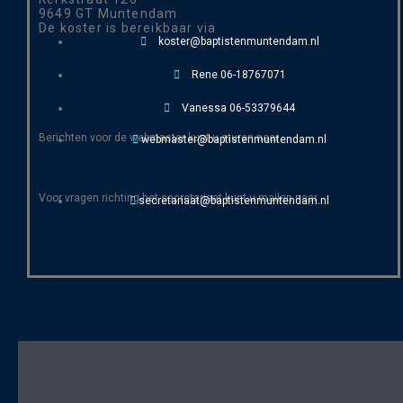
9649 GT Muntendam
De koster is bereikbaar via
koster@baptistenmuntendam.nl
Rene 06-18767071
Vanessa 06-53379644
Berichten voor de webmaster kunt u sturen naar
webmaster@baptistenmuntendam.nl
Voor vragen richting het secretariaat kunt u mailen naar
secretariaat@baptistenmuntendam.nl