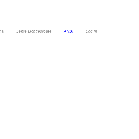
na
Lente Lichtjesroute
ANBI
Log In