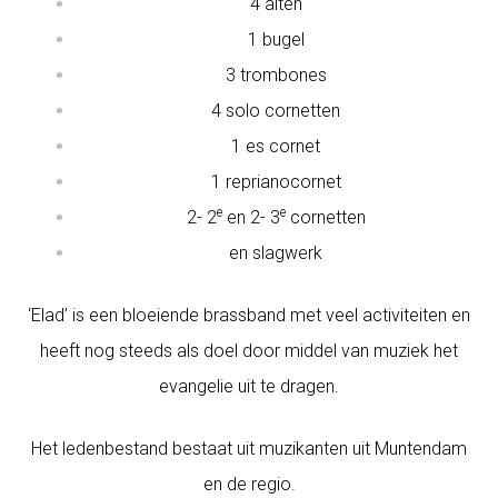
4 alten
1 bugel
3 trombones
4 solo cornetten
1 es cornet
1 reprianocornet
e
e
2- 2
en 2- 3
cornetten
en slagwerk
‘Elad’ is een bloeiende brassband met veel activiteiten en
heeft nog steeds als doel door middel van muziek het
evangelie uit te dragen.
Het ledenbestand bestaat uit muzikanten uit Muntendam
en de regio.