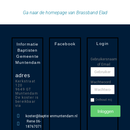
Ga naar de homepage van Brassband Elad
Login
Facebook
Informatie
Baptisten
Gemeente
Gebruikersnaam
Muntendam
of Email
adres
Kerkstraat
Wachtwoord
120
9649 GT
Muntendam
De koster is
Onthoud mij
bereikbaar
via
Inloggen
koster@baptistenmuntendam.nl
Rene 06-
18767071