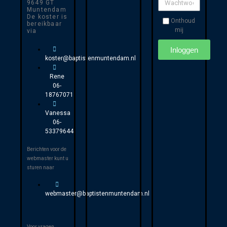
9649 GT
Muntendam
De koster is
Onthoud
bereikbaar
mij
via
Inloggen
koster@baptistenmuntendam.nl
Rene
06-
18767071
Vanessa
06-
53379644
Berichten voor de
webmaster kunt u
sturen naar
webmaster@baptistenmuntendam.nl
Voor vragen