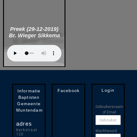
Preek (29-12-2019)
Br. Wieger Sikkema
Login
Facebook
Informatie
Baptisten
Gemeente
Gebruikersnaam
Muntendam
of Email
adres
Kerkstraat
Wachtwoord
120