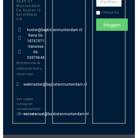
9649 GT
Muntendam
De koster is
Onthoud mij
bereikbaar
via
Inloggen
koster@baptistenmuntendam.nl
Rene 06-
18767071
Vanessa
06-
53379644
Berichten voor de
webmaster kunt u
sturen naar
webmaster@baptistenmuntendam.nl
Voor vragen
richting het
secretariaat kunt
secretariaat@baptistenmuntendam.nl
u mailen naar