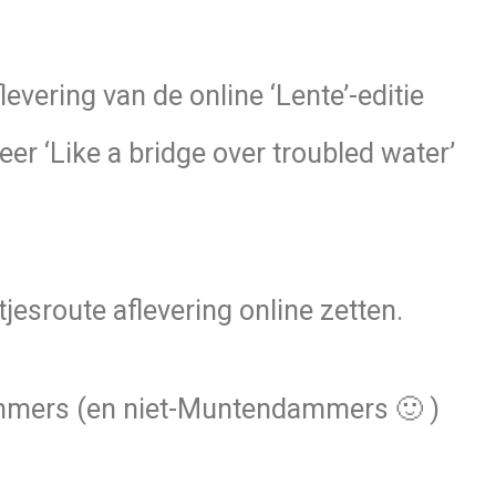
vering van de online ‘Lente’-editie
er ‘Like a bridge over troubled water’
jesroute aflevering online zetten.
ers (en niet-Muntendammers 🙂 )