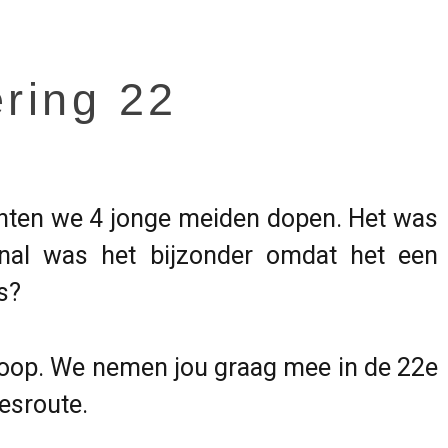
ering 22
hten we 4 jonge meiden dopen. Het was
enal was het bijzonder omdat het een
s?
e doop. We nemen jou graag mee in de 22e
jesroute.