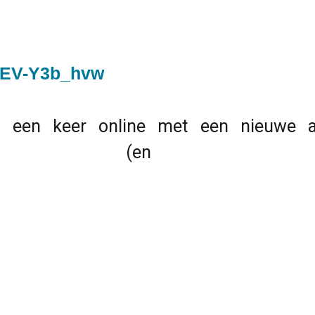
SEV-Y3b_hvw
een keer online met een nieuwe af
rs (en niet-M