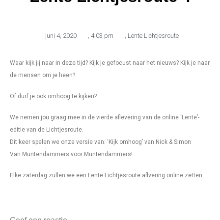
juni 4, 2020
,
4:03 pm
,
Lente Lichtjesroute
Waar kijk jij naar in deze tijd? Kijk je gefocust naar het nieuws? Kijk je naar
de mensen om je heen?
Of durf je ook omhoog te kijken?
We nemen jou graag mee in de vierde aflevering van de online ‘Lente’-
editie van de Lichtjesroute.
Dit keer spelen we onze versie van: ‘Kijk omhoog’ van Nick & Simon
Van Muntendammers voor Muntendammers!
Elke zaterdag zullen we een Lente Lichtjesroute aflvering online zetten.