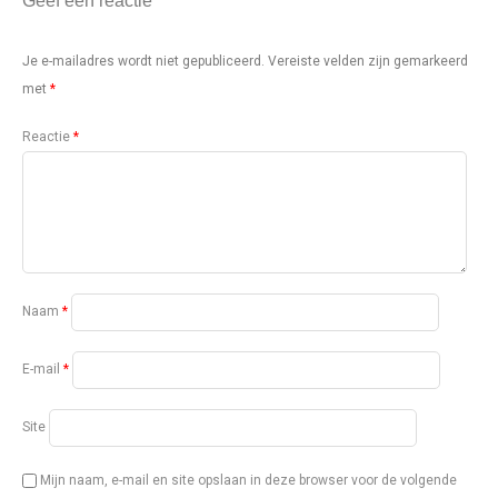
Geef een reactie
Je e-mailadres wordt niet gepubliceerd.
Vereiste velden zijn gemarkeerd
met
*
Reactie
*
Naam
*
E-mail
*
Site
Mijn naam, e-mail en site opslaan in deze browser voor de volgende